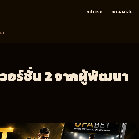
หน้าแรก
ทดลองเล่น
BET
อร์ชั่น 2 จากผู้พัฒนา