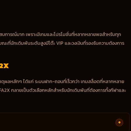
ะมีประสบการณ์มาก เพราะมีเกมและโปรโมชั่นที่หลากหลายพอสำหรับทุก
ณะที่นักเดิมพันระดับสูงมีโต๊ะ VIP และวงเงินที่รองรับความต้องการ
A2X
ตุผลหลักๆ ได้แก่ ระบบฝาก-ถอนที่เร็วกว่า เกมสล็อตที่หลากหลาย
UFA2X กลายเป็นตัวเลือกหลักสำหรับนักเดิมพันที่ต้องการทั้งกีฬาและ
+