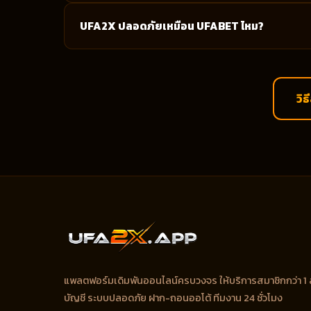
UFA2X ปลอดภัยเหมือน UFABET ไหม?
วิ
แพลตฟอร์มเดิมพันออนไลน์ครบวงจร ให้บริการสมาชิกกว่า 1 
บัญชี ระบบปลอดภัย ฝาก-ถอนออโต้ ทีมงาน 24 ชั่วโมง