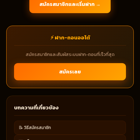
สมัครสมาชิกและเริ่มฝาก →
⚡ ฝาก-ถอนออโต้
สมัครสมาชิกและสัมผัสระบบฝาก-ถอนที่เร็วที่สุด
สมัครเลย
บทความที่เกี่ยวข้อง
📝 วิธีสมัครสมาชิก