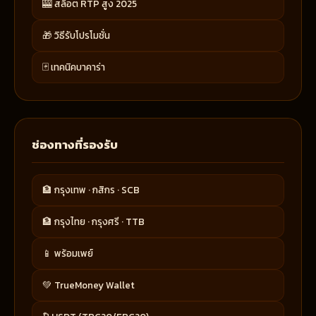
🎰 สล็อต RTP สูง 2025
🎁 วิธีรับโปรโมชั่น
🃏 เทคนิคบาคาร่า
ช่องทางที่รองรับ
🏦 กรุงเทพ · กสิกร · SCB
🏦 กรุงไทย · กรุงศรี · TTB
📱 พร้อมเพย์
💚 TrueMoney Wallet