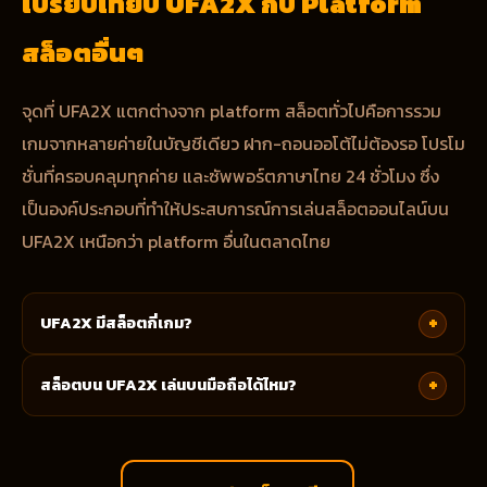
เปรียบเทียบ UFA2X กับ Platform
สล็อตอื่นๆ
จุดที่ UFA2X แตกต่างจาก platform สล็อตทั่วไปคือการรวม
เกมจากหลายค่ายในบัญชีเดียว ฝาก-ถอนออโต้ไม่ต้องรอ โปรโม
ชั่นที่ครอบคลุมทุกค่าย และซัพพอร์ตภาษาไทย 24 ชั่วโมง ซึ่ง
เป็นองค์ประกอบที่ทำให้ประสบการณ์การเล่นสล็อตออนไลน์บน
UFA2X เหนือกว่า platform อื่นในตลาดไทย
+
UFA2X มีสล็อตกี่เกม?
+
สล็อตบน UFA2X เล่นบนมือถือได้ไหม?