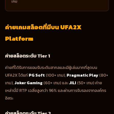
เกม
ค่ายเกมสล็อตที่มีบน UFA2X
Platform
ค่ายสล็อตระดับ Tier 1
ค่ายที่ได้รับการยอมรับระดับสากลและมีผู้เล่นมากที่สุดบน
UFA2X ได้แก่
PG Soft
(100+ เกม),
Pragmatic Play
(80+
เกม),
Joker Gaming
(60+ เกม) และ
JILI
(50+ เกม) ค่าย
เหล่านี้มี RTP เฉลี่ยสูงกว่า 96% และผ่านการรับรองจากองค์กร
อิสระ
ค่ายสล็อตระดับ Tier 2