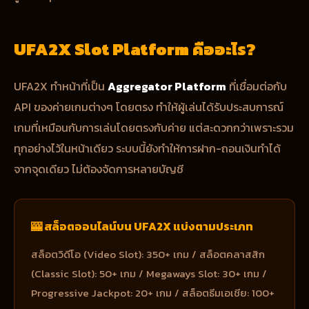
UFA2X Slot Platform คืออะไร?
UFA2X ทำหน้าที่เป็น
Aggregator Platform
ที่เชื่อมต่อกับ
API ของค่ายเกมต่างๆ โดยตรง ทำให้ผู้เล่นได้รับประสบการณ์
เกมที่เหมือนกับการเล่นโดยตรงกับค่าย แต่สะดวกกว่าเพราะรวม
ทุกอย่างไว้ในหน้าเดียว ระบบนี้ยังทำให้การฝาก-ถอนเงินทำได้
จากจุดเดียว ไม่ต้องจัดการหลายบัญชี
🎰 สล็อตออนไลน์บน UFA2X แบ่งตามประเภท
สล็อตวิดีโอ (Video Slot): 350+ เกม / สล็อตคลาสสิก
(Classic Slot): 50+ เกม / Megaways Slot: 30+ เกม /
Progressive Jackpot: 20+ เกม / สล็อตธีมเอเชีย: 100+