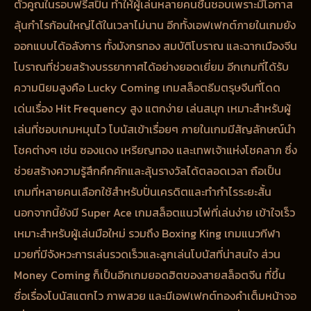
ตัวคูณในรอบฟรีสปิน ทำให้ผู้เล่นหลายคนชื่นชอบเพราะมีโอกาส
ลุ้นกำไรก้อนใหญ่ได้ในเวลาไม่นาน อีกทั้งเอฟเฟกต์ภายในเกมยัง
ออกแบบได้อลังการ ทั้งมังกรทอง สมบัติโบราณ และฉากเมืองจีน
โบราณที่ช่วยสร้างบรรยากาศได้อย่างยอดเยี่ยม อีกเกมที่ได้รับ
ความนิยมสูงคือ Lucky Coming เกมสล็อตธีมตรุษจีนที่โดด
เด่นเรื่อง Hit Frequency สูง แตกง่าย เล่นสนุก เหมาะสำหรับผู้
เล่นที่ชอบเกมหมุนไว โบนัสเข้าเรื่อยๆ ภายในเกมมีสัญลักษณ์นำ
โชคต่างๆ เช่น ซองแดง เหรียญทอง และเทพเจ้าแห่งโชคลาภ ซึ่ง
ช่วยสร้างความรู้สึกคึกคักและลุ้นรางวัลได้ตลอดเวลา ถือเป็น
เกมที่หลายคนเลือกใช้สำหรับปั่นเครดิตและทำกำไรระยะสั้น
นอกจากนี้ยังมี Super Ace เกมสล็อตแนวไพ่ที่เล่นง่าย เข้าใจเร็ว
เหมาะสำหรับผู้เล่นมือใหม่ รวมถึง Boxing King เกมแนวกีฬา
มวยที่มีจังหวะการเล่นรวดเร็วและลูกเล่นโบนัสที่น่าสนใจ ส่วน
Money Coming ก็เป็นอีกเกมยอดฮิตของสายสล็อตจีน ที่ขึ้น
ชื่อเรื่องโบนัสแตกไว ภาพสวย และมีเอฟเฟกต์ทองคำเต็มหน้าจอ