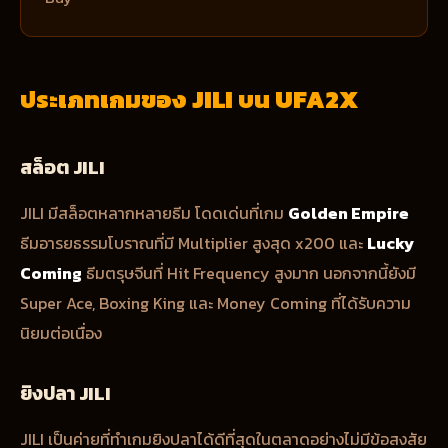
ประเภทเกมของ JILI บน UFA2X
สล็อต JILI
JILI มีสล็อตหลากหลายธีม โดดเด่นที่เกม
Golden Empire
ธีมอารยธรรมโบราณที่มี Multiplier สูงสุด x200 และ
Lucky
Coming
ธีมตรุษจีนที่ Hit Frequency สูงมาก นอกจากนี้ยังมี
Super Ace, Boxing King และ Money Coming ที่ได้รับความ
นิยมต่อเนื่อง
ยิงปลา JILI
JILI เป็นค่ายที่ทำเกมยิงปลาได้ดีที่สุดในตลาดอย่างไม่มีข้อสงสัย