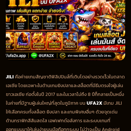
JILI
คือค่ายเกมสัญชาติฟิลิปปินส์ที่เติบโตอย่างรวดเร็วในตลาด
เอเชีย โดยเฉพาะในด้านเกมยิงปลาและสล็อตที่มีธีมตรงใจผู้เล่น
ชาวเอเชีย ก่อตั้งในปี 2017 และในเวลาไม่ถึง 8 ปีก็กลายเป็นหนึ่ง
ในค่ายที่มีฐานผู้เล่นใหญ่ที่สุดในภูมิภาค บน
UFA2X
มีเกม JILI
ให้เลือกครบทั้งสล็อต ยิงปลา และเกมพิเศษอื่นๆ ด้วยจุดเด่น
ด้านกราฟิกสีสันสดใส เอฟเฟกต์อลังการ และระบบเกมที่
ออกแบบมาให้เล่นง่ายบนมือถือทุกระบบ ไม่ว่าจะเป็น Android